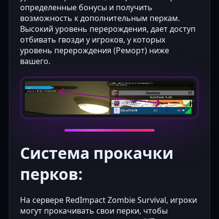
определенные бонусы и получить
возможность к дополнительным перкам.
Высокий уровень перерождения, дает доступ
отбивать гвозди у игроков, у которых
уровень перерождения (Реморт) ниже
вашего.
Система прокачки
перков:
На сервере RedImpact Zombie Survival, игроки
могут прокачивать свои перки, чтобы