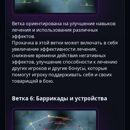
Ветка ориентирована на улучшение навыков
лечения и использования различных
эффектов.
Прокачка в этой ветки может включать в себя
увеличение эффективности лечения,
снижение времени действия негативных
эффектов, улучшение способности к лечению
других игроков и другие бонусы, которые
помогут игроку поддерживать себя и своих
товарищей в бою.
Ветка 6: Баррикады и устройства