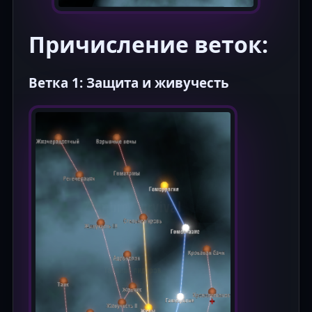
Причисление веток:
Ветка 1: Защита и живучесть