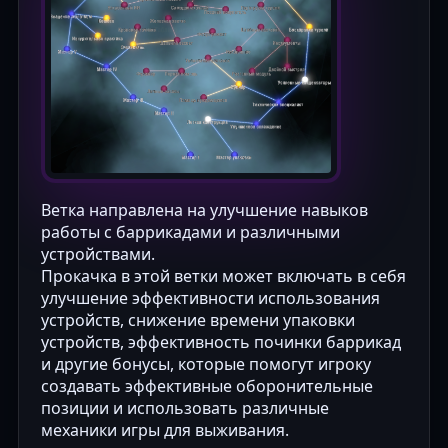
Ветка направлена на улучшение навыков
работы с баррикадами и различными
устройствами.
Прокачка в этой ветки может включать в себя
улучшение эффективности использования
устройств, снижение времени упаковки
устройств, эффективность починки баррикад
и другие бонусы, которые помогут игроку
создавать эффективные оборонительные
позиции и использовать различные
механики игры для выживания.